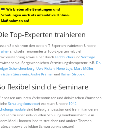
Wir bieten alle Beratungen und
Schulungen auch als interaktive Online-
Maßnahmen an!
Die Top-Experten trainieren
assen Sie sich von den besten IT-Experten trainieren: Unsere
rainer
sind sehr renommierte Top-Experten mit viel
raxixserfahrung sowie einer durch
Fachbücher
und
Vorträge
ewiesenen außergewöhnlichen Vermittlungskompetenz, z.B.
Dr.
olger Schwichtenberg
,
Uwe Ricken
,
Neno Loje
,
Marc Müller
,
hristian Giesswein
,
André Krämer
und
Rainer Stropek
.
So flexibel sind die Seminare
ir passen uns Ihren Vorkenntnissen und didaktischen Wünschen
siehe
Schulungskonzepte
) exakt an: Unsere
1042
chulungsmodule
sind beliebig anpassbar und frei mit anderen
odulen zu einer individuellen Schulung kombinierbar! Sie in
edem Modul können Inhalte streichen und andere Themen
rgänzen sowie beliebige Schwerpunkte setzen!