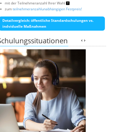
mit der Teilnehmeranzahl Ihrer Wahl
zum
teilnehmeranzahlunabhängigen Festpreis!
Detailvergleich: öffentliche Standardschulungen vs.
indviduelle Maßnahmen
Schulungssituationen