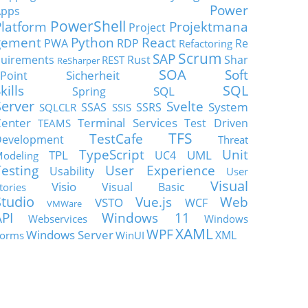
Power
Apps
PowerShell
Platform
Projektmana
Project
gement
Python
React
PWA
RDP
Re
Refactoring
Scrum
SAP
uirements
Rust
Shar
REST
ReSharper
SOA
Soft
Sicherheit
Point
SQL
kills
SQL
Spring
Server
Svelte
System
SSAS
SSRS
SQLCLR
SSIS
enter
Terminal Services
Test Driven
TEAMS
TFS
TestCafe
Development
Threat
TypeScript
Unit
TPL
UML
UC4
odeling
Testing
User Experience
Usability
User
Visual
Visio
Visual Basic
tories
Studio
Vue.js
Web
VSTO
WCF
VMWare
API
Windows 11
Webservices
Windows
XAML
WPF
Windows Server
XML
orms
WinUI