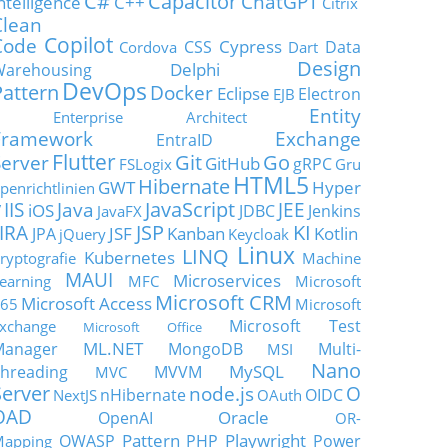
C#
Capacitor
ChatGPT
ntelligence
C++
Citrix
Clean
Copilot
Code
Cypress
CSS
Data
Cordova
Dart
Design
Delphi
Warehousing
DevOps
Pattern
Docker
Eclipse
Electron
EJB
Entity
Enterprise Architect
Framework
Exchange
EntraID
Flutter
Git
Go
Server
GitHub
gRPC
FSLogix
Gru
HTML5
Hibernate
GWT
Hyper
penrichtlinien
JavaScript
IIS
Java
JEE
V
iOS
JDBC
Jenkins
JavaFX
JSP
KI
JIRA
JSF
Kanban
Kotlin
JPA
jQuery
Keycloak
Linux
LINQ
Kubernetes
ryptografie
Machine
MAUI
Microservices
earning
MFC
Microsoft
Microsoft CRM
Microsoft Access
65
Microsoft
Microsoft Test
xchange
Microsoft Office
ML.NET
Manager
MongoDB
Multi-
MSI
Nano
MySQL
hreading
MVVM
MVC
Server
node.js
O
nHibernate
OIDC
NextJS
OAuth
OAD
Oracle
OpenAI
OR-
Pattern
Playwright
OWASP
PHP
Power
apping