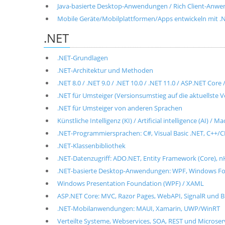
Java-basierte Desktop-Anwendungen / Rich Client-Anwen
Mobile Geräte/Mobilplattformen/Apps entwickeln mit .NET
.NET
.NET-Grundlagen
.NET-Architektur und Methoden
.NET 8.0 / .NET 9.0 / .NET 10.0 / .NET 11.0 / ASP.NET Cor
.NET für Umsteiger (Versionsumstieg auf die aktuellste V
.NET für Umsteiger von anderen Sprachen
Künstliche Intelligenz (KI) / Artificial intelligence (AI) / 
.NET-Programmiersprachen: C#, Visual Basic .NET, C++/CL
.NET-Klassenbibliothek
.NET-Datenzugriff: ADO.NET, Entity Framework (Core), n
.NET-basierte Desktop-Anwendungen: WPF, Windows For
Windows Presentation Foundation (WPF) / XAML
ASP.NET Core: MVC, Razor Pages, WebAPI, SignalR und B
.NET-Mobilanwendungen: MAUI, Xamarin, UWP/WinRT
Verteilte Systeme, Webservices, SOA, REST und Microse