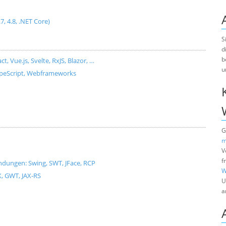
.7, 4.8, .NET Core)
S
d
b
Vue.js, Svelte, RxJS, Blazor, …
u
ypeScript, Webframeworks
G
m
V
f
dungen: Swing, SWT, JFace, RCP
W
X, GWT, JAX-RS
U
a