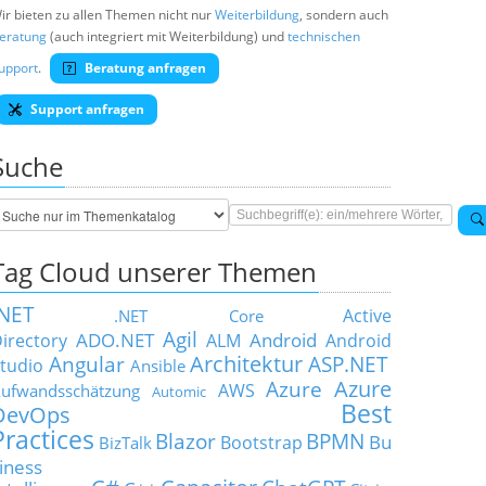
ir bieten zu allen Themen nicht nur
Weiterbildung
, sondern auch
eratung
(auch integriert mit Weiterbildung) und
technischen
upport
.
Beratung anfragen
Support anfragen
Suche
Tag Cloud unserer Themen
.NET
Active
.NET Core
Agil
ADO.NET
Android
irectory
ALM
Android
Architektur
Angular
ASP.NET
tudio
Ansible
Azure
Azure
AWS
ufwandsschätzung
Automic
Best
DevOps
Practices
Blazor
BPMN
Bu
Bootstrap
BizTalk
iness