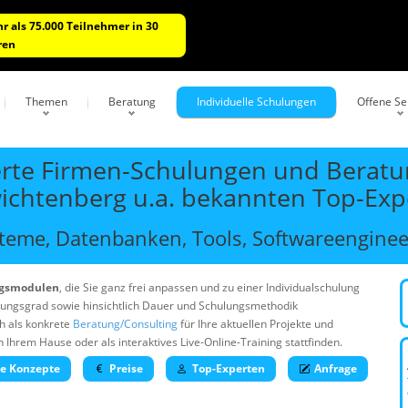
r als 75.000 Teilnehmer in 30
ren
Themen
Beratung
Individuelle Schulungen
Offene S
rte Firmen-Schulungen und Beratun
wichtenberg u.a. bekannten Top-Exp
eme, Datenbanken, Tools, Softwareengineer
ngsmodulen
, die Sie ganz frei anpassen und zu einer Individualschulung
rungsgrad sowie hinsichtlich Dauer und Schulungsmethodik
h als konkrete
Beratung/Consulting
für Ihre aktuellen Projekte und
rem Hause oder als interaktives Live-Online-Training stattfinden.
he Konzepte
Preise
Top-Experten
Anfrage