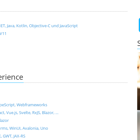
, Java, Kotlin, Objective-C und JavaScript
0/11
erience
ypeScript, Webframeworks
Vue.js, Svelte, RxJS, Blazor, …
lazor
ms, WinUI, Avalonia, Uno
X, GWT, JAX-RS