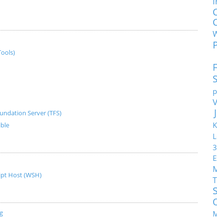
I
ools)
p
undation Server (TFS)
K
ible
L
3
E
ript Host (WSH)
T
g
M