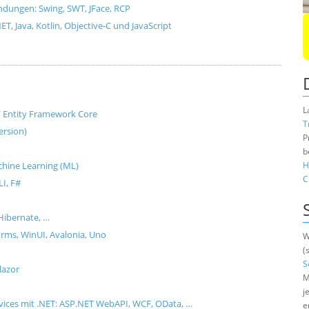
dungen: Swing, SWT, JFace, RCP
, Java, Kotlin, Objective-C und JavaScript
L
e / Entity Framework Core
T
ersion)
P
b
Machine Learning (ML)
H
C
I, F#
Hibernate, …
ms, WinUI, Avalonia, Uno
W
(
S
lazor
M
j
rvices mit .NET: ASP.NET WebAPI, WCF, OData, …
e