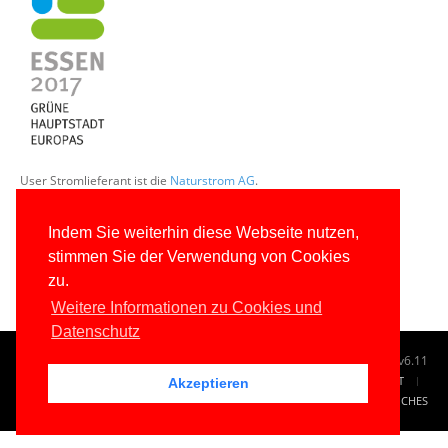
User Stromlieferant ist die
Naturstrom AG
.
Indem Sie weiterhin diese Webseite nutzen,
stimmen Sie der Verwendung von Cookies
zu.
Weitere Informationen zu Cookies und
Datenschutz
© 1996-2026
www.IT-Visions.de
-
Dr. Holger Schwichtenberg
v6.11
START
SUCHE
TAG CLOUD
SITEMAP
KONTAKT
Akzeptieren
IMPRESSUM
RECHTLICHES