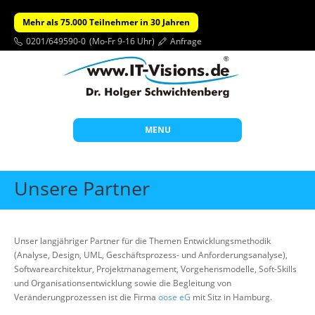
Mehr als 75.000 Teilnehmer in 30 Jahren
0201/649590-0
(Mo-Fr 9-16 Uhr)
Anfrage
MENU
Start
Unsere Partner
Themen
Beratung
Unser langjähriger Partner für die Themen Entwicklungsmethodik
Individuelle Schulungen
(Analyse, Design, UML, Geschäftsprozess- und Anforderungsanalyse),
Softwarearchitektur, Projektmanagement, Vorgehensmodelle, Soft-Skills
Offene Seminare
und Organisationsentwicklung sowie die Begleitung von
Veränderungprozessen ist die Firma
oose eG
mit Sitz in Hamburg.
Wissen